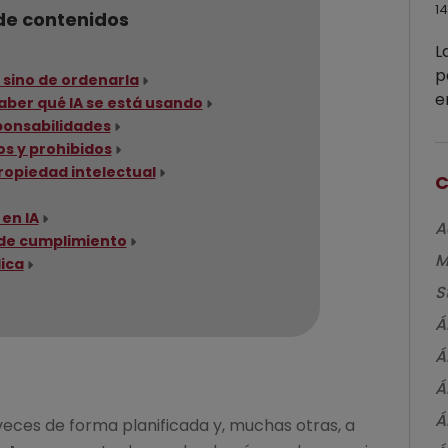
14
de contenidos
L
p
, sino de ordenarla
e
aber qué IA se está usando
e
sponsabilidades
os y prohibidos
ropiedad intelectual
C
en IA
A
 de cumplimiento
M
dica
S
Á
Á
Á
Á
veces de forma planificada y, muchas otras, a