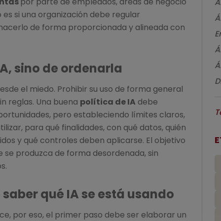
ntas
por parte de empleados, áreas de negocio
Á
o es si una organización debe regular
Á
 hacerlo de forma proporcionada y alineada con
E
Á
Á
IA, sino de ordenarla
D
esde el miedo. Prohibir su uso de forma general
sin reglas. Una buena
política de IA
debe
T
ortunidades, pero estableciendo límites claros,
ilizar, para qué finalidades, con qué datos, quién
E
idos y qué controles deben aplicarse. El objetivo
que se produzca de forma desordenada, sin
s.
 saber qué IA se está usando
e, por eso, el primer paso debe ser elaborar un