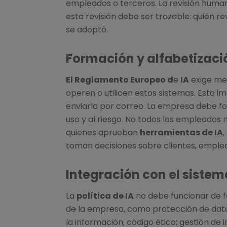
empleados o terceros. La revisión huma
esta revisión debe ser trazable: quién rev
se adoptó.
Formación y alfabetizaci
El Reglamento Europeo d
e
IA
exige med
operen o utilicen estos sistemas. Esto i
enviarla por correo. La empresa debe fo
uso y al riesgo. No todos los empleados
quienes aprueban
herramientas de IA
,
toman decisiones sobre clientes, emple
Integración con el siste
La
política de IA
no debe funcionar de f
de la empresa, como protección de datos
la información; código ético; gestión de 