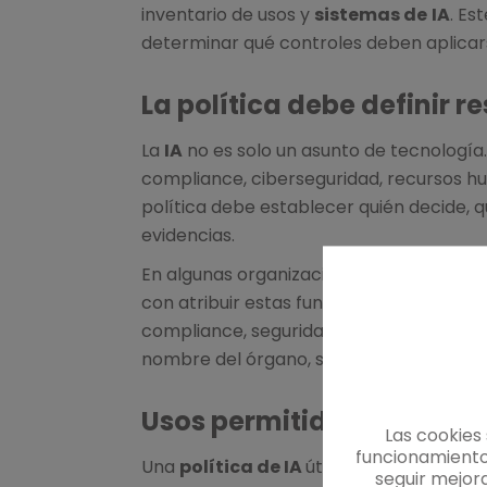
inventario de usos y
sistemas de
IA
. Es
determinar qué controles deben aplicar
La política debe definir 
La
IA
no es solo un asunto de tecnología.
compliance, ciberseguridad, recursos hu
política debe establecer quién decide, q
evidencias.
En algunas organizaciones será recome
con atribuir estas funciones a un órgano
compliance, seguridad de la información 
nombre del órgano, sino que exista un m
Usos permitidos, restring
Las cookies
funcionamiento
Una
política de IA
útil debe distinguir 
seguir mejor