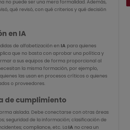
na no puede ser una mera formalidad. Además,
isó, qué revisó, con qué criterios y qué decisión
ón en IA
idas de alfabetización en
IA
para quienes
mplica que no basta con aprobar una política y
rmar a sus equipos de forma proporcional al
 necesitan la misma formación, por ejemplo,
 quienes las usan en procesos críticos o quienes
ados o proveedores.
ma de cumplimiento
orma aislada. Debe conectarse con otras áreas
; seguridad de la información; clasificación de
incidentes; compliance, etc. La
IA
no crea un