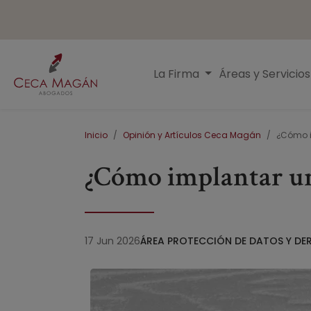
Pasar al contenido principal
Menú principal
La Firma
Áreas y Servicio
Ruta de navegación
Inicio
Opinión y Artículos Ceca Magán
¿Cómo im
¿Cómo implantar una 
17 Jun 2026
ÁREA PROTECCIÓN DE DATOS Y DE