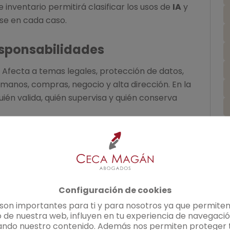
te inventario permitirá clasificar los usos de
IA
y
se en cada caso.
responsabilidades
 Afecta a temas legales, protección de datos,
manos, compras, negocio y alta dirección. En la
uién valida, quién supervisa y quién conserva
ndable crear un
Comité de IA
. En otras, bastará
 ya existente, como el comité de riesgos,
o transformación digital. Lo relevante no es el
odelo claro de gobierno.
Configuración de cookies
¿
idos y prohibidos
 son importantes para ti y para nosotros ya que permiten
 de nuestra web, influyen en tu experiencia de navegació
entre diferentes categorías de uso. Pueden ser
ando nuestro contenido. Además nos permiten proteger t