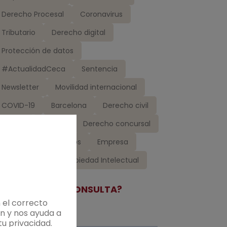
Derecho Procesal
Coronavirus
Tributario
Derecho digital
Protección de datos
#ActualidadCeca
Sentencia
Newsletter
Movilidad internacional
COVID-19
Barcelona
Derecho civil
Madrid
Laboral
Derecho concursal
Gestión de despachos
Empresa
Ceca Magán
Propiedad Intelectual
TIENE ALGUNA CONSULTA?
 el correcto
n y nos ayuda a
u privacidad.