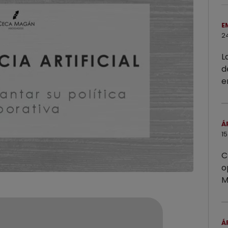
E
2
L
d
e
Á
15
C
o
M
Á