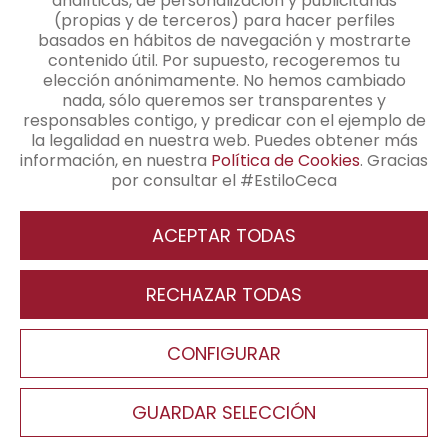
analíticas, de personalización y publicitarias
CONTACTO
(propias y de terceros) para hacer perfiles
basados en hábitos de navegación y mostrarte
contenido útil. Por supuesto, recogeremos tu
elección anónimamente. No hemos cambiado
Contacto
nada, sólo queremos ser transparentes y
responsables contigo, y predicar con el ejemplo de
+34 91 345 48 25
la legalidad en nuestra web. Puedes obtener más
información, en nuestra
Política de Cookies
. Gracias
info@cecamagan.com
por consultar el #EstiloCeca
ACEPTAR TODAS
Revocar consentimiento
RECHAZAR TODAS
Aviso Legal
Política de Privacidad
Política de Cookies
CONFIGURAR
Pie de página
Canal interno de información
Política Seguridad de Información
Condiciones generales de contratación
Configuración de cookies
GUARDAR SELECCIÓN
Copyright ©2026