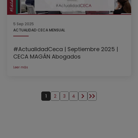
5 Sep 2025
ACTUALIDAD CECA MENSUAL
#ActualidadCeca | Septiembre 2025 |
CECA MAGÁN Abogados
Leer más
Paginación
1
2
3
4
Página actual
Página
Página
Página
Siguiente página
Última página