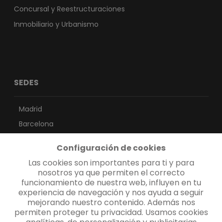
Concursal y Reestructuraciones
Inmobiliario y Urbanismo
SEDES
Madrid
Barcelona
Sevilla
Configuración de cookies
Vigo
Las cookies son importantes para ti y para
Valencia
nosotros ya que permiten el correcto
funcionamiento de nuestra web, influyen en tu
Las Palmas
experiencia de navegación y nos ayuda a seguir
Santa Cruz de Tenerife
mejorando nuestro contenido. Además nos
permiten proteger tu privacidad. Usamos cookies