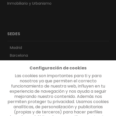
Inmobiliario y Urbanismo
SEDES
Madrid
Barcelona
Sevilla
Configuración de cookies
Vigo
Las cookies son importantes para ti y para
Valencia
nosotros ya que permiten el correcto
funcionamiento de nuestra web, influyen en tu
Las Palmas
experiencia de navegación y nos ayuda a seguir
Santa Cruz de Tenerife
mejorando nuestro contenido. Además nos
permiten proteger tu privacidad. Usamos cookies
analíticas, de personalización y publicitarias
CONTACTO
(propias y de terceros) para hacer perfiles