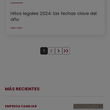
Hitos legales 2024: las fechas clave del
año
Leer más
Paginación
1
2
Página actual
Página
Siguiente página
Última página
MÁS RECIENTES
EMPRESA FAMILIAR