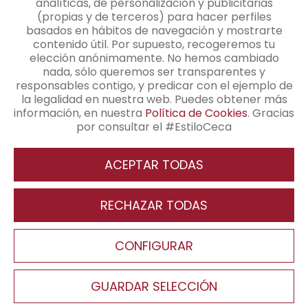
analíticas, de personalización y publicitarias
CONTACTO
(propias y de terceros) para hacer perfiles
basados en hábitos de navegación y mostrarte
contenido útil. Por supuesto, recogeremos tu
elección anónimamente. No hemos cambiado
Contacto
nada, sólo queremos ser transparentes y
responsables contigo, y predicar con el ejemplo de
+34 91 345 48 25
la legalidad en nuestra web. Puedes obtener más
información, en nuestra
Política de Cookies
. Gracias
info@cecamagan.com
por consultar el #EstiloCeca
ACEPTAR TODAS
Revocar consentimiento
RECHAZAR TODAS
Aviso Legal
Política de Privacidad
Política de Cookies
CONFIGURAR
Pie de página
Canal interno de información
Política Seguridad de Información
Condiciones generales de contratación
Configuración de cookies
GUARDAR SELECCIÓN
Copyright ©2026