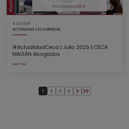
4 Jul 2025
ACTUALIDAD CECA MENSUAL
#ActualidadCeca | Julio 2025 | CECA
MAGÁN Abogados
Leer más
Paginación
1
2
3
4
Página actual
Página
Página
Página
Siguiente página
Última página