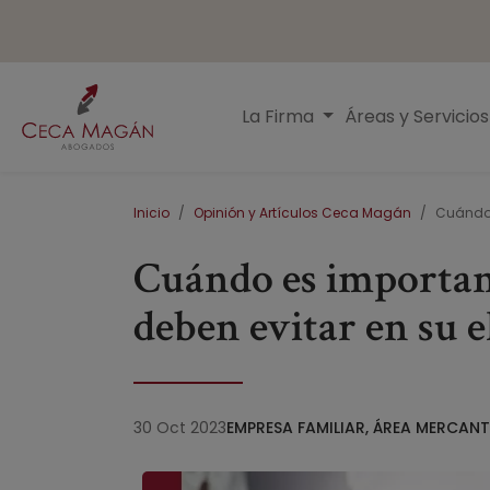
Pasar al contenido principal
Menú principal
La Firma
Áreas y Servicio
Ruta de navegación
Inicio
Opinión y Artículos Ceca Magán
Cuándo e
Cuándo es important
deben evitar en su 
30 Oct 2023
EMPRESA FAMILIAR
,
ÁREA MERCANT