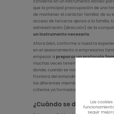
convierte en un instrumento idóneo para
que la principal preocupación de una fa
de mantener el carácter familiar de su 
acceso de terceros ajenos a la familia, t
administración (dirección) de la compañ
un instrumento necesario
.
Ahora bien, conforme a nuestra experien
en el asesoramiento a empresarios fami
empezar a
preparar un protocolo fami
muchas veces tenemos que enfrentarnos 
donde, cuando se nos pide ayuda, hace 
frontera del entendimiento, resultando y
los diferentes miembros de la familia em
criterios ya formados y un conflicto ev
Las cookies
¿Cuándo se debe hacer el
funcionamiento
seguir mejor