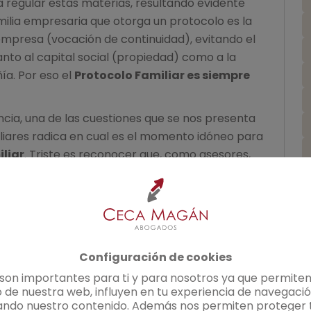
 regular estas materias, resultando evidente
milia empresaria que otorga un protocolo es la
empresa (vocación de continuidad), evitando el
anto al capital social (propiedad) como a la
ía. Por eso el
Protocolo Familiar es siempre
cia, una de las cuestiones que se nos presenta
liares radica en cual es el momento idóneo para
liar
. Triste es reconocer que, como asesores,
a una realidad imposible ya de gestionar en
ya tiempo que se ha sobrepasado la última
a imposible o muy difícil sentar en una mesa a
presaria, cada uno con sus intereses, sus
idente encima de la mesa.
Configuración de cookies
 son importantes para ti y para nosotros ya que permiten
 protocolo familiar?
¿
 de nuestra web, influyen en tu experiencia de navegació
ando nuestro contenido. Además nos permiten proteger t