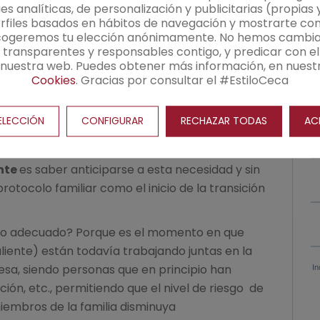
iamente antes de llegar a una situación de
s analíticas, de personalización y publicitarias (propias 
tocolo familiar
debe entenderse como una
files basados en hábitos de navegación y mostrarte cont
cogeremos tu elección anónimamente. No hemos cambia
esión empresarial tanto en la propiedad como
transparentes y responsables contigo, y predicar con el
n y gestión de esta. Por eso, el momento óptimo
n nuestra web. Puedes obtener más información, en nuest
 el relevo generacional
de los miembros de la
Cookies
. Gracias por consultar el #EstiloCeca
liar se hace con vocación de permanencia y
Revocar consentimiento
ltar un texto que quede cristalizado,
ELECCIÓN
CONFIGURAR
RECHAZAR TODAS
AC
e valer por igual a distintas generaciones con
 diferentes. Cada generación puede tener su
nte
es saber anticiparse a esta necesidad y sin
rotocolo familiar como el inicio de la transición
to adecuado? Porque es el momento en que
liente) están todavía trabajando juntas en la
esa, siendo personas que en principio han
ón, etc., permitiendo que el nivel de riesgo de
miembros de la familia disminuya