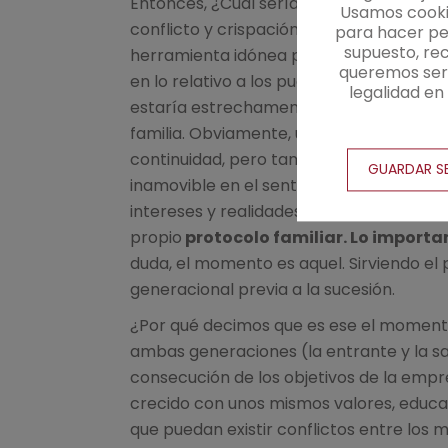
Entonces, ¿Cuál sería ese momento? Obv
Usamos cookie
conflicto y crispación irreversible. El
pro
para hacer per
supuesto, re
herramienta idónea para regular la suc
queremos ser 
en lo relativo a los puestos de direcció
legalidad e
estaría estrechamente
relacionado con
familia. Obviamente, un protocolo fami
continuidad, pero tampoco tiene que resu
GUARDAR S
inamovible en el sentido de que tenga qu
intereses y realidades socioeconómicas
propio
protocolo familiar. Lo importa
duda, el momento es aquel. Sirviendo el p
generacional previa a la sucesión.
¿Por qué decimos que es ese el momen
ambas generaciones (la entrante y la sa
consecución de los objetivos de la empr
crecido con unos mismos valores, educaci
que puedan existir conflictos entre los 