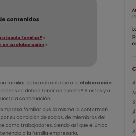
Á
14
de contenidos
L
p
rotocolo familiar?
e
r en su elaboración
e
C
A
io familiar debe enfrentarse a la
elaboración
ciones se deben tener en cuenta? A estas y a
M
uesta a continuación.
S
a empresa familiar que la misma la conformen
Á
 por su condición de socios, de miembros del
Á
e como trabajadores. Siendo así que el único
Á
tenencia a la familia empresaria.