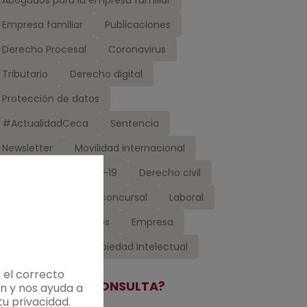
Empresa familiar
Publicaciones
Derecho Procesal
Coronavirus
Tributario
Derecho digital
Protección de datos
#ActualidadCeca
Sentencia
Newsletter
Movilidad internacional
Barcelona
COVID-19
Derecho civil
Madrid
Derecho concursal
Laboral
Gestión de despachos
Empresa
Ceca Magán
Propiedad Intelectual
 el correcto
TIENE ALGUNA CONSULTA?
n y nos ayuda a
u privacidad.