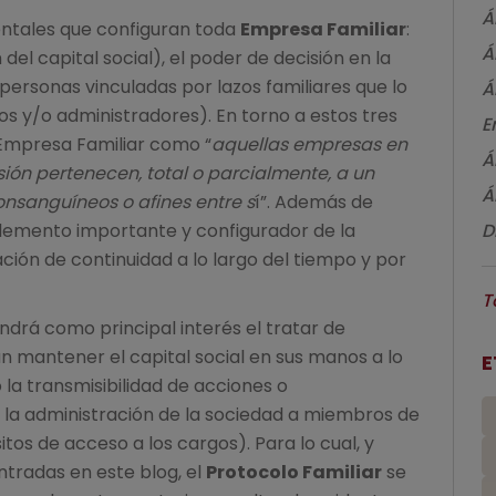
Á
entales que configuran toda
Empresa Familiar
:
Á
del capital social), el poder de decisión en la
personas vinculadas por lazos familiares que lo
Á
 y/o administradores). En torno a estos tres
E
a Empresa Familiar como “
aquellas empresas en
Á
sión pertenecen, total o parcialmente, a un
Á
nsanguíneos o afines entre s
í”. Además de
D
lemento importante y configurador de la
ción de continuidad a lo largo del tiempo y por
T
endrá como principal interés el tratar de
 mantener el capital social en sus manos a lo
E
 la transmisibilidad de acciones o
la administración de la sociedad a miembros de
sitos de acceso a los cargos). Para lo cual, y
tradas en este blog, el
Protocolo Familiar
se