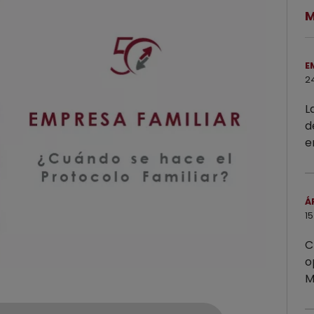
M
E
2
L
d
e
Á
15
C
o
M