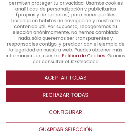
permiten proteger tu privacidad. Usamos cookies
analíticas, de personalización y publicitarias
CONTACTO
(propias y de terceros) para hacer perfiles
basados en hábitos de navegación y mostrarte
contenido útil. Por supuesto, recogeremos tu
elección anónimamente. No hemos cambiado
Contacto
nada, sólo queremos ser transparentes y
responsables contigo, y predicar con el ejemplo de
+34 91 345 48 25
la legalidad en nuestra web. Puedes obtener más
información, en nuestra
Política de Cookies
. Gracias
info@cecamagan.com
por consultar el #EstiloCeca
ACEPTAR TODAS
Revocar consentimiento
RECHAZAR TODAS
Aviso Legal
Política de Privacidad
Política de Cookies
Pie de página
CONFIGURAR
Canal interno de información
Política Seguridad de Información
Condiciones generales de contratación
Configuración de cookies
GUARDAR SELECCIÓN