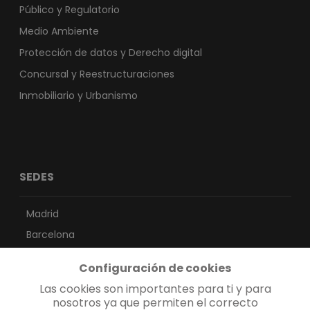
Público y Regulatorio
Medio Ambiente
Protección de datos y Derecho digital
Concursal y Reestructuraciones
Inmobiliario y Urbanismo
SEDES
Madrid
Barcelona
Sevilla
Configuración de cookies
Vigo
Las cookies son importantes para ti y para
Valencia
nosotros ya que permiten el correcto