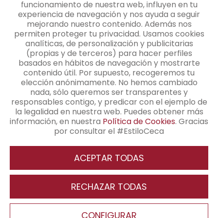
funcionamiento de nuestra web, influyen en tu
Las Palmas
experiencia de navegación y nos ayuda a seguir
Santa Cruz de Tenerife
mejorando nuestro contenido. Además nos
permiten proteger tu privacidad. Usamos cookies
analíticas, de personalización y publicitarias
CONTACTO
(propias y de terceros) para hacer perfiles
basados en hábitos de navegación y mostrarte
contenido útil. Por supuesto, recogeremos tu
elección anónimamente. No hemos cambiado
Contacto
nada, sólo queremos ser transparentes y
responsables contigo, y predicar con el ejemplo de
+34 91 345 48 25
la legalidad en nuestra web. Puedes obtener más
información, en nuestra
Política de Cookies
. Gracias
info@cecamagan.com
por consultar el #EstiloCeca
ACEPTAR TODAS
Revocar consentimiento
RECHAZAR TODAS
Aviso Legal
Política de Privacidad
Política de Cookies
CONFIGURAR
Pie de página