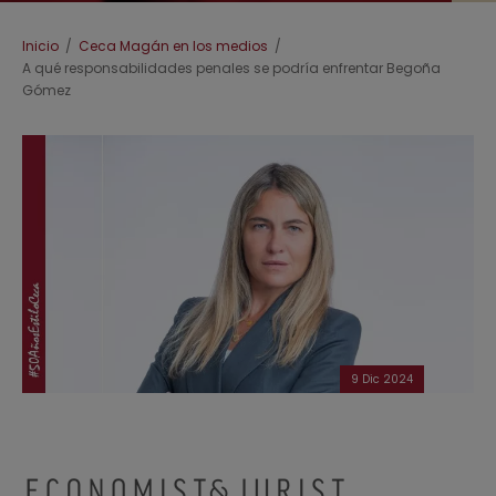
Ruta de navegación
Inicio
Ceca Magán en los medios
A qué responsabilidades penales se podría enfrentar Begoña
Gómez
9 Dic 2024