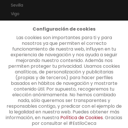
Sevilla
Vigo
Valencia
Configuración de cookies
Las Palmas
Las cookies son importantes para ti y para
Santa Cruz de Tenerife
nosotros ya que permiten el correcto
funcionamiento de nuestra web, influyen en tu
experiencia de navegación y nos ayuda a seguir
CONTACTO
mejorando nuestro contenido. Además nos
permiten proteger tu privacidad. Usamos cookies
analíticas, de personalización y publicitarias
(propias y de terceros) para hacer perfiles
Contacto
basados en hábitos de navegación y mostrarte
contenido útil. Por supuesto, recogeremos tu
+34 91 345 48 25
elección anónimamente. No hemos cambiado
nada, sólo queremos ser transparentes y
info@cecamagan.com
responsables contigo, y predicar con el ejemplo de
la legalidad en nuestra web. Puedes obtener más
información, en nuestra
Política de Cookies
. Gracias
por consultar el #EstiloCeca