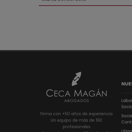
Paginación
NUE
Labor
Socia
Firma con +50 años de experiencia
Socie
Un equipo de más de 190
Cont
profesionales
Litig