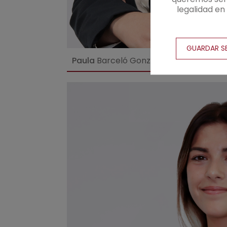
legalidad e
GUARDAR S
Paula
Barceló González