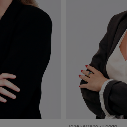
Ver perfil
Ione
Ferreño Zuloaga