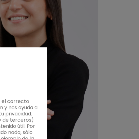
 el correcto
n y nos ayuda a
u privacidad.
y de terceros)
enido útil. Por
do nada, sólo
 ejemplo de la