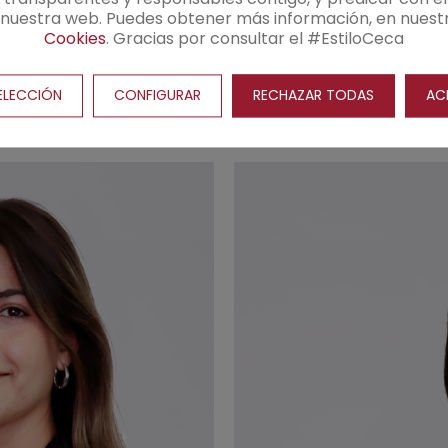
n nuestra web. Puedes obtener más información, en nuest
Cookies
. Gracias por consultar el #EstiloCeca
Revocar consentimiento
ELECCIÓN
CONFIGURAR
RECHAZAR TODAS
AC
Ariadna
Holguín Jimeno