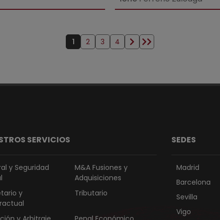
1
2
3
4
Página actual
Página
Página
Página
Siguiente página
Última página
STROS SERVICIOS
SEDES
al y Seguridad
M&A Fusiones y
Madrid
l
Adquisiciones
Barcelona
tario y
Tributario
Sevilla
ractual
Vigo
ación y Arbitraje
Penal Económico